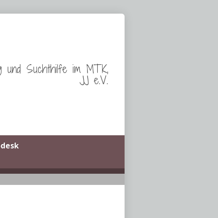
g und Suchthilfe im MTK,
JJ e.V.
odesk