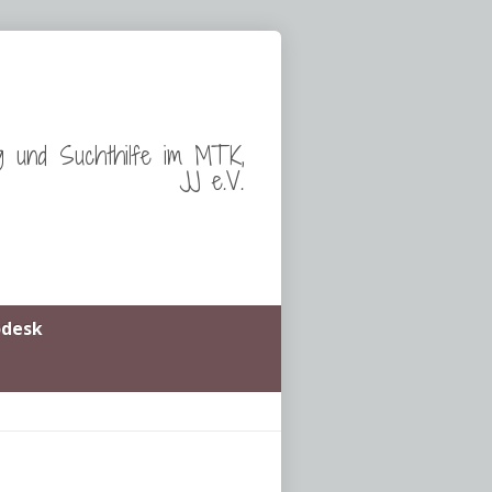
g und Suchthilfe im MTK,
JJ e.V.
odesk