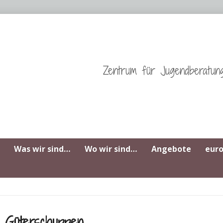
Zentrum für Jugendberatun
Was wir sind…
Wo wir sind…
Angebote
eur
m Güterschuppen