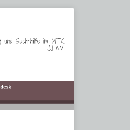
g und Suchthilfe im MTK,
JJ e.V.
odesk