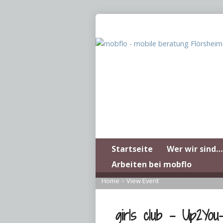
Startseite
Wer wir sind…
Arbeiten bei mobflo
Home
>
View Event
girls club – Up2You