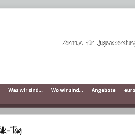
Zentrum für Jugendberatun
Was wir sind…
Wo wir sind…
Angebote
eur
alk-Tag