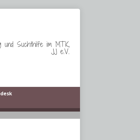
g und Suchthilfe im MTK,
JJ e.V.
odesk