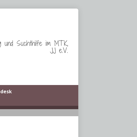
g und Suchthilfe im MTK,
JJ e.V.
odesk