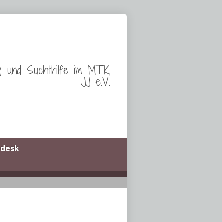
g und Suchthilfe im MTK,
JJ e.V.
odesk