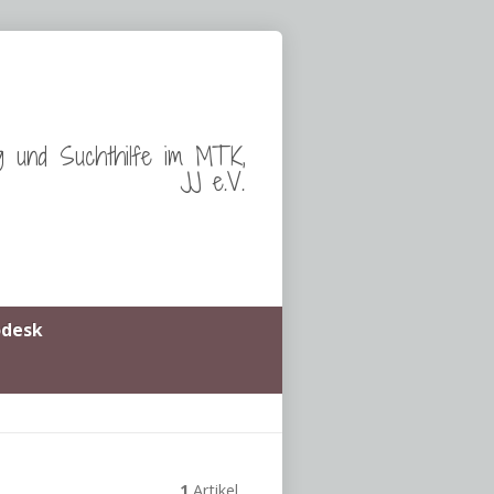
g und Suchthilfe im MTK,
JJ e.V.
odesk
1
Artikel