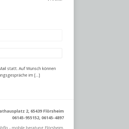
Mail statt. Auf Wunsch können
tungsgespräche im […]
athausplatz 2, 65439 Flörsheim
06145-955152, 06145-4897
flo - mobile beratung Flörsheim.