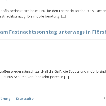
mobflo bedankt sich beim FNC für den Fastnachtsorden 2019. Diesen 
Fastnachtsumzug. Die mobile beratung, […]
 am Fastnachtssonntag unterwegs in Flör
raßen wieder närrisch zu. „Hall die Gail“, die Scouts und mobflo sin
-Taunus-Scouts“, vor über zehn Jahren in […]
lärung
Startseite
R