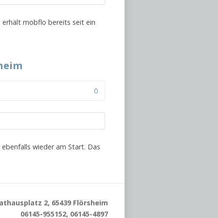
erhält mobflo bereits seit ein
sheim
0
d ebenfalls wieder am Start. Das
athausplatz 2, 65439 Flörsheim
06145-955152, 06145-4897