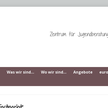
Zentrum für Jugendberatun
Was wir sind…
Wo wir sind…
Angebote
eur
astnacht‘