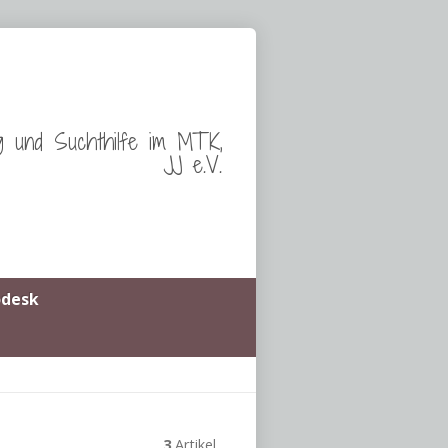
g und Suchthilfe im MTK,
JJ e.V.
odesk
3
Artikel