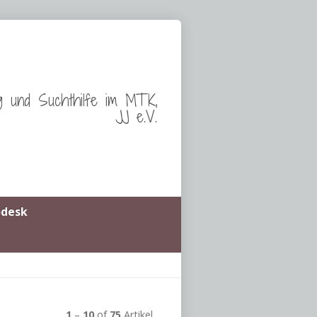
g und Suchthilfe im MTK,
JJ e.V.
odesk
1
–
10
of
75
Artikel