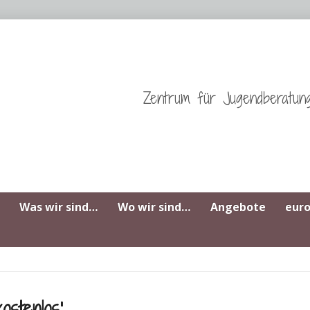
Zentrum für Jugendberatun
Was wir sind…
Wo wir sind…
Angebote
eur
ostenlos‘