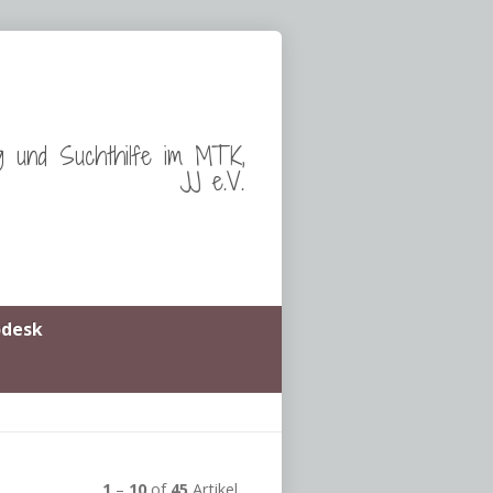
g und Suchthilfe im MTK,
JJ e.V.
odesk
1
–
10
of
45
Artikel