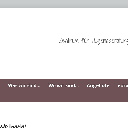
Zentrum für Jugendberatun
Was wir sind…
Wo wir sind…
Angebote
eur
Weilbach‘