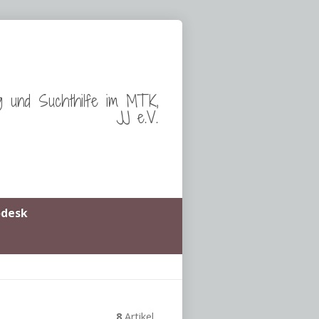
g und Suchthilfe im MTK,
JJ e.V.
odesk
8
Artikel