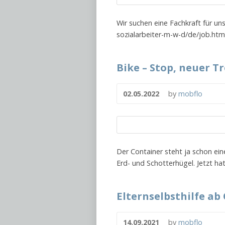
Wir suchen eine Fachkraft für un
sozialarbeiter-m-w-d/de/job.html
Bike – Stop, neuer Tr
02.05.2022
by
mobflo
Der Container steht ja schon e
Erd- und Schotterhügel. Jetzt hat
Elternselbsthilfe a
14.09.2021
by
mobflo