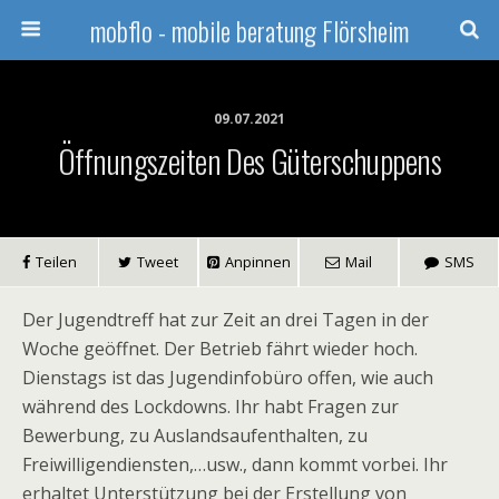
mobflo - mobile beratung Flörsheim
09.07.2021
Öffnungszeiten Des Güterschuppens
Teilen
Tweet
Anpinnen
Mail
SMS
Der Jugendtreff hat zur Zeit an drei Tagen in der
Woche geöffnet. Der Betrieb fährt wieder hoch.
Dienstags ist das Jugendinfobüro offen, wie auch
während des Lockdowns. Ihr habt Fragen zur
Bewerbung, zu Auslandsaufenthalten, zu
Freiwilligendiensten,…usw., dann kommt vorbei. Ihr
erhaltet Unterstützung bei der Erstellung von