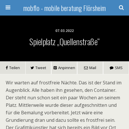
mobflo - mobile beratung Flörsheim
07.03.2022
Spielplatz „Quellenstraße“
Teilen
Tweet
Anpinnen
Mail
SMS
Wir warten auf frostfreie Nächte. Das ist der Stand im
Augenblick. Alle haben ihn gesehen, den Container.
Der steht nun schon seit ein paar Wochen an seinem
Platz. Mittlerweile wurde dieser aufgeschnitten und
für die Bemalung vorbereitet. Jetzt wäre eine
Grundierung dran und dazu sollte es frostfrei sein.
Der Grafittikünstler hat sich bereits ein Bild vor Ort