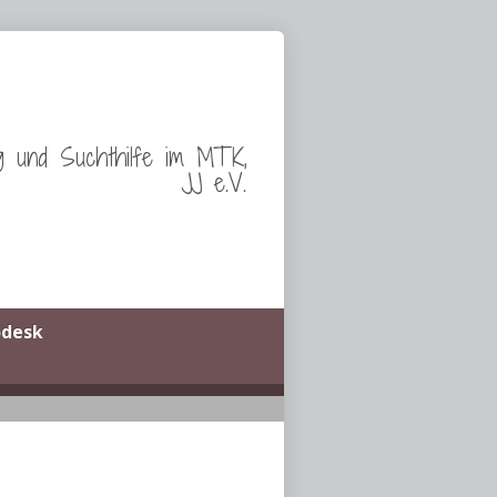
g und Suchthilfe im MTK,
JJ e.V.
odesk