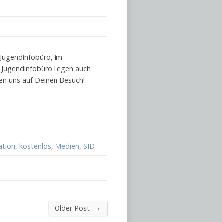
 Jugendinfobüro, im
m Jugendinfobüro liegen auch
n uns auf Deinen Besuch!
ation
,
kostenlos
,
Medien
,
SID
→
Older Post